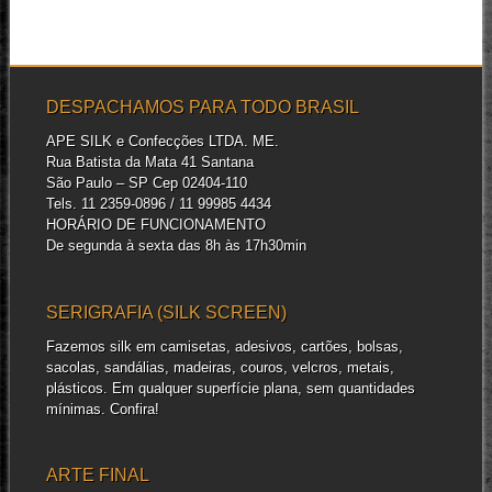
Impressão serigráfica em
diversos materiais como
plásticos, borrachas, pedras,
madeiras, couros, velcros...
DESPACHAMOS PARA TODO BRASIL
APE SILK e Confecções LTDA. ME.
Rua Batista da Mata 41 Santana
São Paulo – SP Cep 02404-110
Tels. 11 2359-0896 / 11 99985 4434
HORÁRIO DE FUNCIONAMENTO
De segunda à sexta das 8h às 17h30min
SERIGRAFIA (SILK SCREEN)
Fazemos silk em camisetas, adesivos, cartões, bolsas,
sacolas, sandálias, madeiras, couros, velcros, metais,
plásticos. Em qualquer superfície plana, sem quantidades
mínimas. Confira!
ARTE FINAL